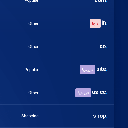
com
.
Popular
in
.
داغ!
Other
co
.
Other
site
.
فروش!
Popular
us.cc
.
فروش!
Other
shop
.
Shopping