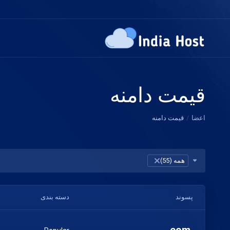
قیمت دامنه
اعضا
قیمت دامنه
همه (55)
×
پسوند
دسته بندی