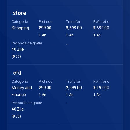
.
store
Categorie
Pret nou
Transfer
Reînnoire
Shopping
₹299.00
₹4,699.00
₹4,699.00
1 An
1 An
1 An
Perioadă de grație
-
40 Zile
(₹0.00)
.
cfd
Categorie
Pret nou
Transfer
Reînnoire
Money and
₹299.00
₹2,999.00
₹3,199.00
Finance
1 An
1 An
1 An
Perioadă de grație
-
40 Zile
(₹0.00)