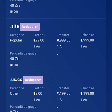
Perioadă de grație
-
40 Zile
(₹0.00)
.
site
Reducere!
Categorie
Pret nou
Transfer
Reînnoire
Popular
₹299.00
₹3,999.00
₹2,999.00
1 An
1 An
1 An
Perioadă de grație
-
40 Zile
(₹0.00)
.
us.cc
Reducere!
Categorie
Pret nou
Transfer
Reînnoire
Other
₹99.00
₹1,199.00
₹1,199.00
1 An
1 An
1 An
Perioadă de grație
-