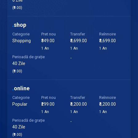
0 Zile
(₹0.00)
.
shop
Categorie
Pret nou
Transfer
Reînnoire
Shopping
₹349.00
₹3,699.00
₹3,699.00
1 An
1 An
1 An
Perioadă de grație
-
40 Zile
(₹0.00)
.
online
Categorie
Pret nou
Transfer
Reînnoire
Popular
₹299.00
₹3,200.00
₹3,200.00
1 An
1 An
1 An
Perioadă de grație
-
40 Zile
(₹0.00)