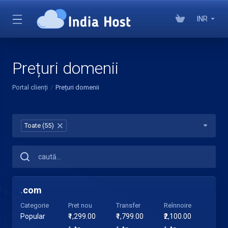
INR
Prețuri domenii
Portal clienți
Prețuri domenii
Toate (55)
×
.
com
Categorie
Pret nou
Transfer
Reînnoire
Popular
₹1,299.00
₹1,799.00
₹2,100.00