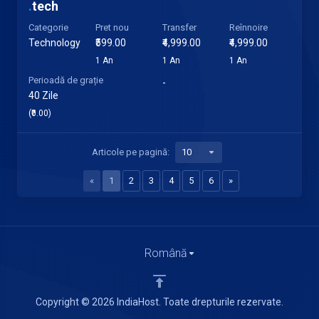
.
tech
Categorie
Pret nou
Transfer
Reînnoire
Technology
₹599.00
₹4,999.00
₹4,999.00
1 An
1 An
1 An
Perioadă de grație
-
40 Zile
(₹0.00)
Articole pe pagină:
«
1
2
3
4
5
6
»
Română
Copyright © 2026 IndiaHost. Toate drepturile rezervate.