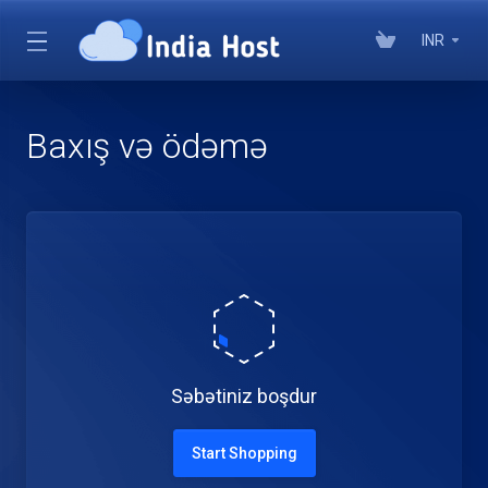
INR
Baxış və ödəmə
Səbətiniz boşdur
Start Shopping