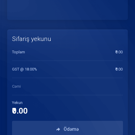
Sifariş yekunu
Toplam
₹0.00
GST @ 18.00%
₹0.00
Cəmi
Yekun
₹0.00
Ödəmə