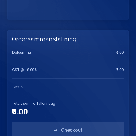
Ordersammanställning
Delsumma
₹0.00
GST @ 18.00%
₹0.00
Totals
Totalt som förfaller i dag
₹0.00
Checkout