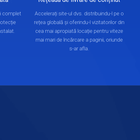
i complet
Accelerați site-ul dvs. distribuindu-l pe o
otecție
rețea globală și oferindu-l vizitatorilor din
nstalat.
cea mai apropiată locație pentru viteze
mai mari de încărcare a paginii, oriunde
s-ar afla.