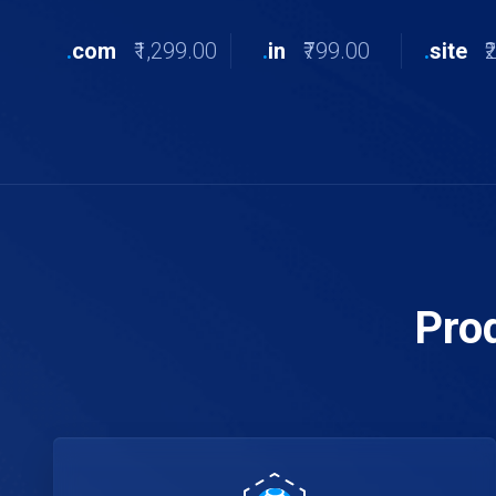
.
com
₹1,299.00
.
in
₹799.00
.
site
₹
Pro