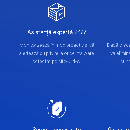
Asistență expertă 24/7
Monitorizează în mod proactiv și vă
Dacă o sca
alertează cu privire la orice malware
va elimin
detectat pe site-ul dvs.
cuno
Servere securizate
Garanție