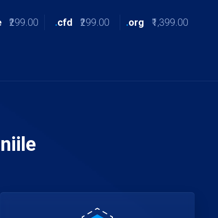
e
₹299.00
.
cfd
₹299.00
.
org
₹1,399.00
iile