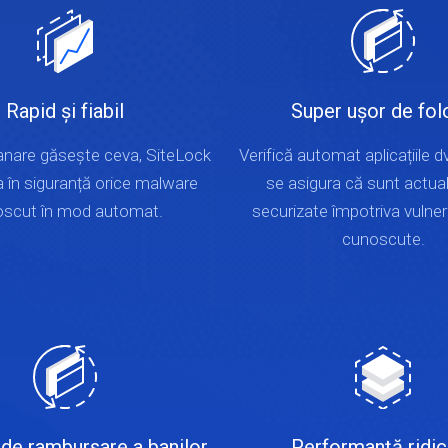
Rapid și fiabil
Super ușor de fol
nare găsește ceva, SiteLock
Verifică automat aplicațiile d
a în siguranță orice malware
se asigura că sunt actual
scut în mod automat.
securizate împotriva vulnerab
cunoscute.
 de rambursare a banilor
Performanță ridic