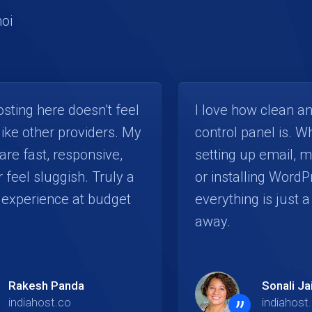
noi
sting here doesn’t feel
I love how clean a
like other providers. My
control panel is. Wh
are fast, responsive,
setting up email, m
 feel sluggish. Truly a
or installing WordP
experience at budget
everything is just a
away.
Rakesh Panda
Sonali Ja
indiahost.co
indiahost