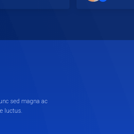
”
. Nunc sed magna ac
ae luctus.