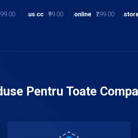
299.00
.
us
.
cc
₹99.00
.
online
₹299.00
.
stor
duse Pentru Toate Compan