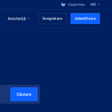
Coșul meu
INR
Asistență
Înregistrare
Autentificare