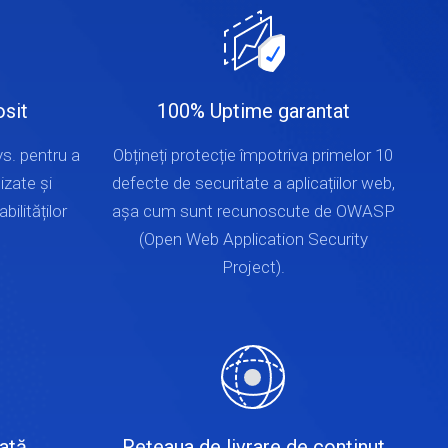
osit
100% Uptime garantat
vs. pentru a
Obțineți protecție împotriva primelor 10
izate și
defecte de securitate a aplicațiilor web,
ilităților
așa cum sunt recunoscute de OWASP
(Open Web Application Security
Project).
ată
Rețeaua de livrare de conținut