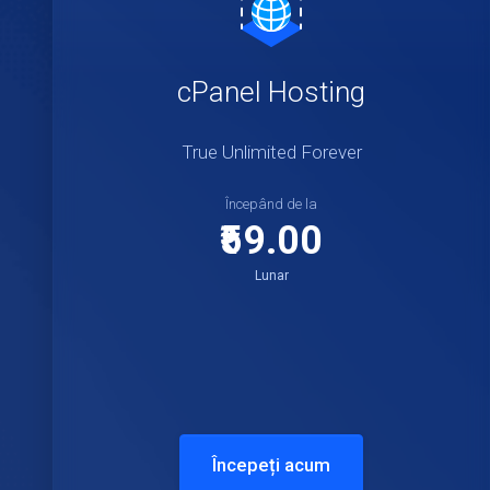
cPanel Hosting
True Unlimited Forever
Începând de la
₹59.00
Lunar
Începeți acum