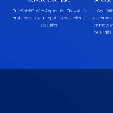
TrueShield™ Web Application Firewall vă
Scanările
protejează site-ul împotriva hackerilor și
devreme a 
atacurilor.
ca motoare
de a-l găsi 