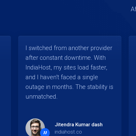
Af
I switched from another provider
after constant downtime. With
IndiaHost, my sites load faster,
and I haven’t faced a single
outage in months. The stability is
unmatched.
Jitendra Kumar dash
indiahost.co