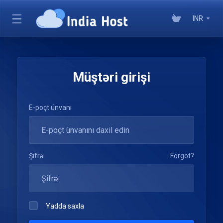
INR
Müştəri girişi
E-poçt ünvanı
Şifrə
Forgot?
Yadda saxla