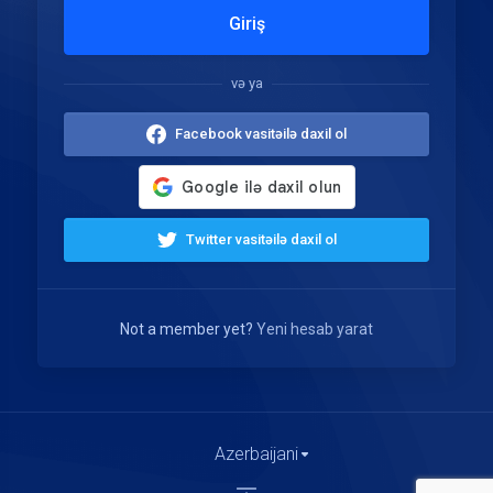
Giriş
və ya
Facebook vasitəilə daxil ol
Twitter vasitəilə daxil ol
Not a member yet?
Yeni hesab yarat
Azerbaijani