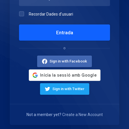
Recordar Dades d'usuari
Entrada
o
Sign in with Facebook
Sign in with Twitter
Not a member yet?
Create a New Account