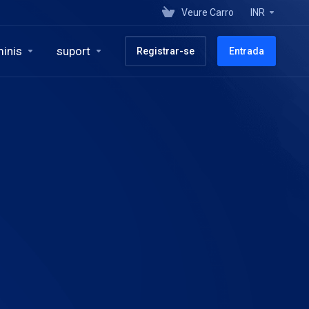
Veure Carro
INR
inis
suport
Registrar-se
Entrada