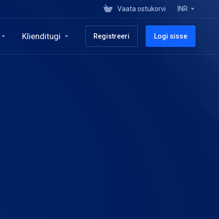
Vaata ostukorvi
INR
Klienditugi
Registreeri
Logi sisse