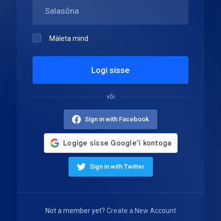
Mäleta mind
Logi sisse
või
Sign in with Facebook
Sign in with Twitter
Not a member yet?
Create a New Account